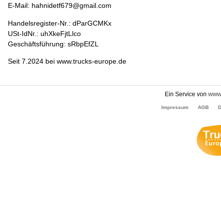
E-Mail: hahnidetf679@gmail.com
Handelsregister-Nr.: dParGCMKx
USt-IdNr.: uhXkeFjtLlco
Geschäftsführung: sRbpEfZL
Seit 7.2024 bei www.trucks-europe.de
Ein Service von
www.
Impressum
AGB
D