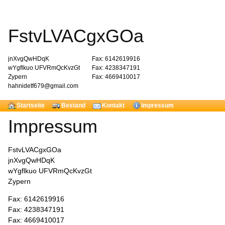
FstvLVACgxGOa
jnXvgQwHDqK
Fax: 6142619916
wYgflkuo UFVRmQcKvzGt
Fax: 4238347191
Zypern
Fax: 4669410017
hahnidetf679@gmail.com
Startseite
Bestand
Kontakt
Impressum
Impressum
FstvLVACgxGOa
jnXvgQwHDqK
wYgflkuo UFVRmQcKvzGt
Zypern
Fax: 6142619916
Fax: 4238347191
Fax: 4669410017