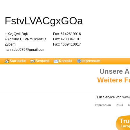
FstvLVACgxGOa
jnXvgQwHDqK
Fax: 6142619916
wYgflkuo UFVRmQcKvzGt
Fax: 4238347191
Zypern
Fax: 4669410017
hahnidetf679@gmail.com
Startseite
Bestand
Kontakt
Impressum
Unsere 
Weitere 
Ein Service von
www.
Impressum
AGB
D