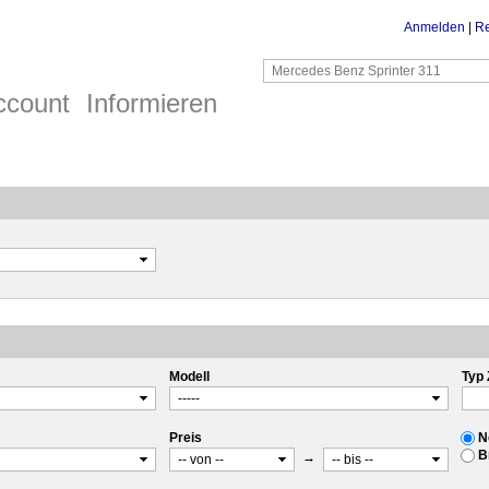
Anmelden
|
Re
ccount
Informieren
Modell
Typ 
Preis
N
B
→