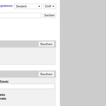
gistrieren
Zusatz
etto
rutto