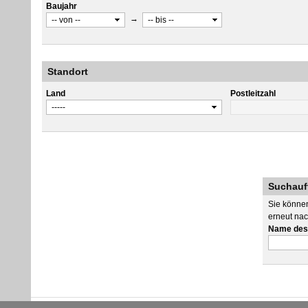
Baujahr
→
Standort
Land
Postleitzahl
Suchauf
Sie können
erneut nac
Name des 