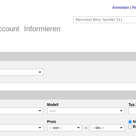
Anmelden
|
Re
ccount
Informieren
Modell
Typ 
Preis
N
B
→