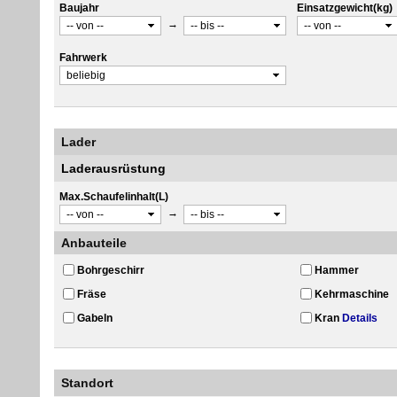
Baujahr
Einsatzgewicht(kg)
→
Fahrwerk
Lader
Laderausrüstung
Max.Schaufelinhalt(L)
→
Anbauteile
Bohrgeschirr
Hammer
Fräse
Kehrmaschine
Gabeln
Kran
Details
Standort