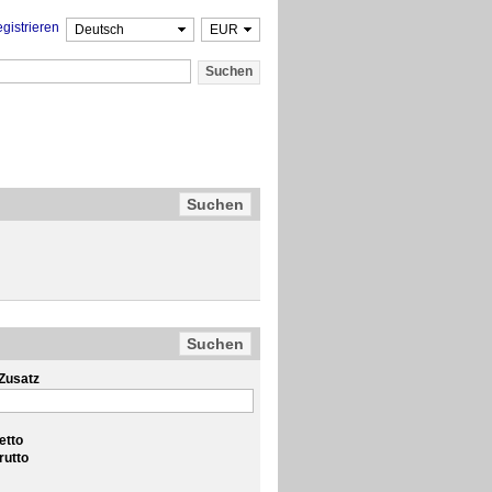
gistrieren
Zusatz
etto
rutto