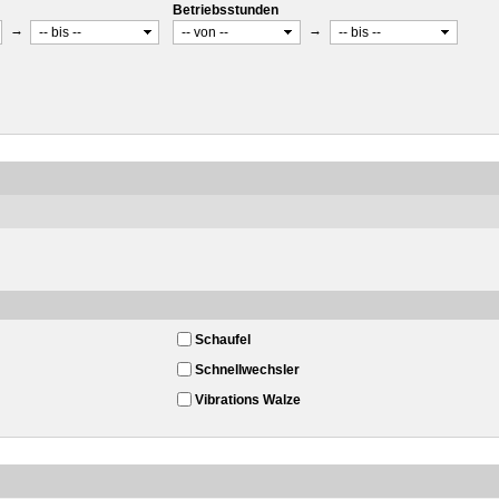
Betriebsstunden
→
→
Schaufel
Schnellwechsler
Vibrations Walze