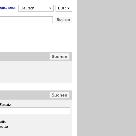
gistrieren
Zusatz
etto
rutto