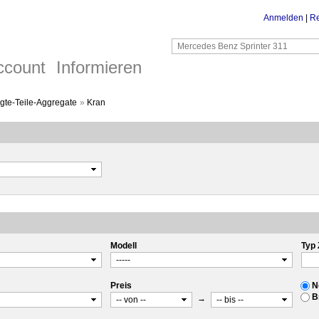
Anmelden
|
Re
ccount
Informieren
te-Teile-Aggregate
»
Kran
Modell
Typ 
Preis
N
B
→