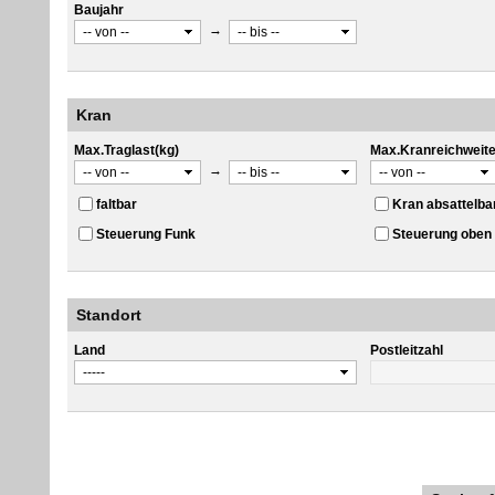
Baujahr
→
Kran
Max.Traglast(kg)
Max.Kranreichweit
→
faltbar
Kran absattelba
Steuerung Funk
Steuerung oben
Standort
Land
Postleitzahl