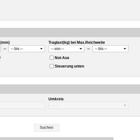
e(mm)
Traglast(kg) bei Max.Reichweite
→
→
r
Not-Aus
Steuerung unten
Umkreis