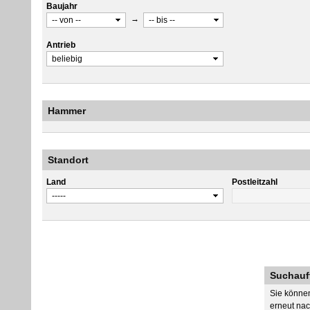
Baujahr
→
Antrieb
Hammer
Standort
Land
Postleitzahl
Suchauf
Sie können
erneut nac