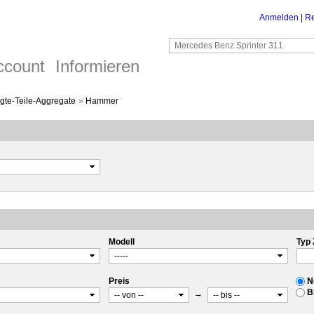
Anmelden
|
Re
ccount
Informieren
te-Teile-Aggregate
»
Hammer
Modell
Typ 
Preis
N
B
→