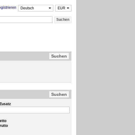
gistrieren
Zusatz
etto
rutto