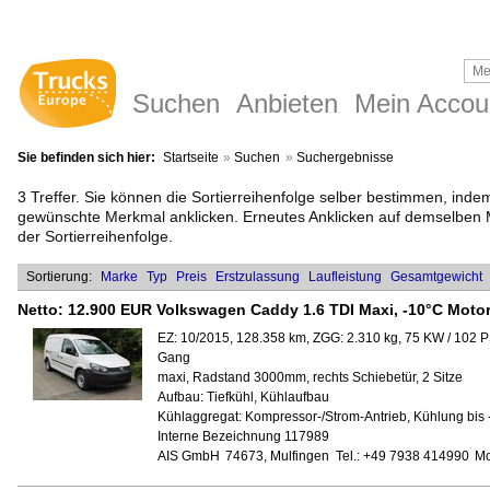
Suchen
Anbieten
Mein Accou
Sie befinden sich hier:
Startseite
»
Suchen
»
Suchergebnisse
3 Treffer. Sie können die Sortierreihenfolge selber bestimmen, indem
gewünschte Merkmal anklicken. Erneutes Anklicken auf demselben
der Sortierreihenfolge.
Sortierung:
Marke
Typ
Preis
Erstzulassung
Laufleistung
Gesamtgewicht
Netto:
12.900 EUR
Volkswagen Caddy 1.6 TDI Maxi, -10°C Moto
EZ: 10/2015, 128.358 km, ZGG: 2.310 kg, 75 KW / 102 P
Gang
maxi, Radstand 3000mm, rechts Schiebetür, 2 Sitze
Aufbau:
Tiefkühl, Kühlaufbau
Kühlaggregat:
Kompressor-/Strom-Antrieb, Kühlung bis 
Interne Bezeichnung 117989
AIS GmbH
74673, Mulfingen
Tel.: +49 7938 414990
Mo