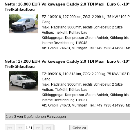
Netto:
16.800 EUR
Volkswagen Caddy 2.0 TDI Maxi, Euro 6, -10
Tiefkühlaufbau
EZ: 10/2016, 127.099 km, ZGG: 2.299 kg, 75 KW / 102 P
Gang
maxi, Radstand 3000mm, rechts Schiebetür, 2 Sitze
Aufbau:
Tiefkühl, Kühlaufbau
Kühlaggregat:
Kompressor-/Strom-Antrieb, Kühlung bis 
Interne Bezeichnung 118048
AIS GmbH
74673, Mulfingen
Tel.: +49 7938 414990
Mo
Netto:
17.200 EUR
Volkswagen Caddy 2.0 TDI Maxi, Euro 6, -10
Tiefkühlaufbau
EZ: 09/2016, 110.313 km, ZGG: 2.299 kg, 75 KW / 102 PS
Gang
maxi, Radstand 3000mm, rechts Schiebetür, 2 Sitze
Aufbau:
Tiefkühl, Kühlaufbau
Kühlaggregat:
Kompressor-/Strom-Antrieb, Kühlung bis 
Interne Bezeichnung 118031
AIS GmbH
74673, Mulfingen
Tel.: +49 7938 414990
Mo
1 bis 3 von 3 gefundenen Fahrzeugen
|<<
<<
1
/ 1
>>
>>|