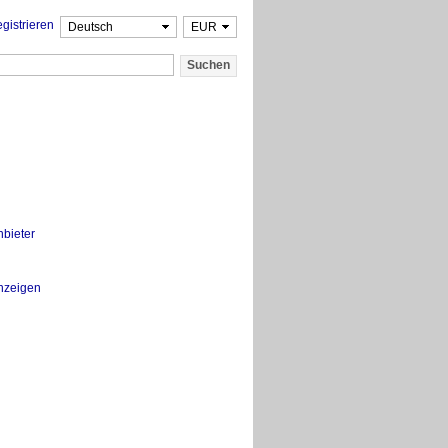
gistrieren
nbieter
nzeigen