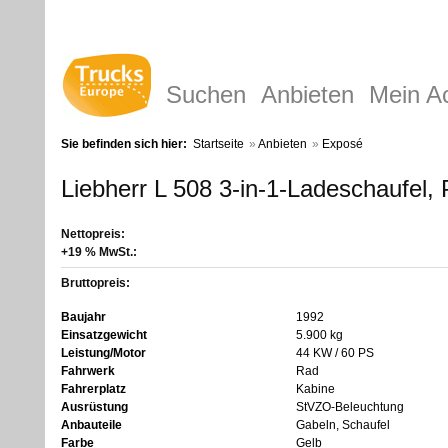
Suchen
Anbieten
Mein A
Sie befinden sich hier:
Startseite
»
Anbieten
»
Exposé
Liebherr L 508 3-in-1-Ladeschaufel,
Nettopreis:
+19 % MwSt.:
Bruttopreis:
Baujahr
1992
Einsatzgewicht
5.900 kg
Leistung/Motor
44 KW / 60 PS
Fahrwerk
Rad
Fahrerplatz
Kabine
Ausrüstung
StVZO-Beleuchtung
Anbauteile
Gabeln, Schaufel
Farbe
Gelb