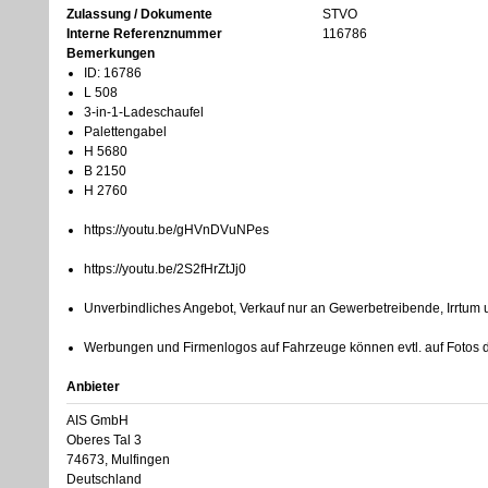
Zulassung / Dokumente
STVO
Interne Referenznummer
116786
Bemerkungen
ID: 16786
L 508
3-in-1-Ladeschaufel
Palettengabel
H 5680
B 2150
H 2760
https://youtu.be/gHVnDVuNPes
https://youtu.be/2S2fHrZtJj0
Unverbindliches Angebot, Verkauf nur an Gewerbetreibende, Irrtum
Werbungen und Firmenlogos auf Fahrzeuge können evtl. auf Fotos di
Anbieter
AIS GmbH
Oberes Tal 3
74673, Mulfingen
Deutschland