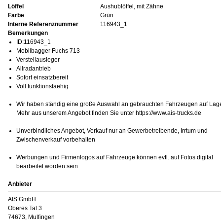
Löffel
Aushublöffel, mit Zähne
Farbe
Grün
Interne Referenznummer
116943_1
Bemerkungen
ID:116943_1
Mobilbagger Fuchs 713
Verstellausleger
Allradantrieb
Sofort einsatzbereit
Voll funktionsfaehig
Wir haben ständig eine große Auswahl an gebrauchten Fahrzeugen auf Lage
Mehr aus unserem Angebot finden Sie unter https://www.ais-trucks.de
Unverbindliches Angebot, Verkauf nur an Gewerbetreibende, Irrtum und
Zwischenverkauf vorbehalten
Werbungen und Firmenlogos auf Fahrzeuge können evtl. auf Fotos digital
bearbeitet worden sein
Anbieter
AIS GmbH
Oberes Tal 3
74673, Mulfingen