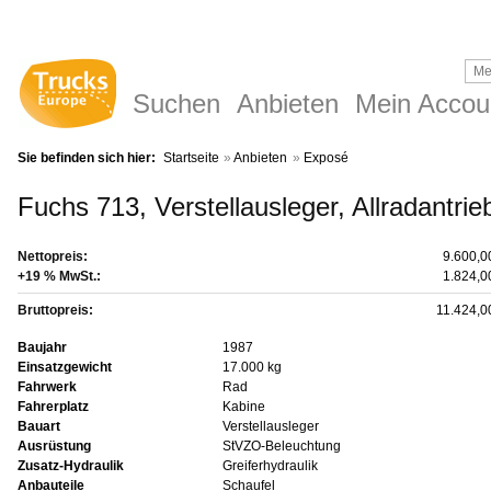
Suchen
Anbieten
Mein Accou
Sie befinden sich hier:
Startseite
»
Anbieten
»
Exposé
Fuchs 713, Verstellausleger, Allradantri
Nettopreis:
9.600,
+19 % MwSt.:
1.824,
Bruttopreis:
11.424,
Baujahr
1987
Einsatzgewicht
17.000 kg
Fahrwerk
Rad
Fahrerplatz
Kabine
Bauart
Verstellausleger
Ausrüstung
StVZO-Beleuchtung
Zusatz-Hydraulik
Greiferhydraulik
Anbauteile
Schaufel