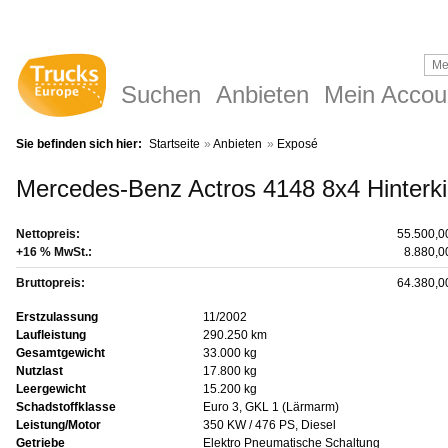
Suchen
Anbieten
Mein Accou
Sie befinden sich hier:
Startseite
»
Anbieten
»
Exposé
Mercedes-Benz Actros 4148 8x4 Hinterk
Nettopreis:
55.500,
+16 % MwSt.:
8.880,
Bruttopreis:
64.380,
Erstzulassung
11/2002
Laufleistung
290.250 km
Gesamtgewicht
33.000 kg
Nutzlast
17.800 kg
Leergewicht
15.200 kg
Schadstoffklasse
Euro 3, GKL 1 (Lärmarm)
Leistung/Motor
350 KW / 476 PS, Diesel
Getriebe
Elektro Pneumatische Schaltung