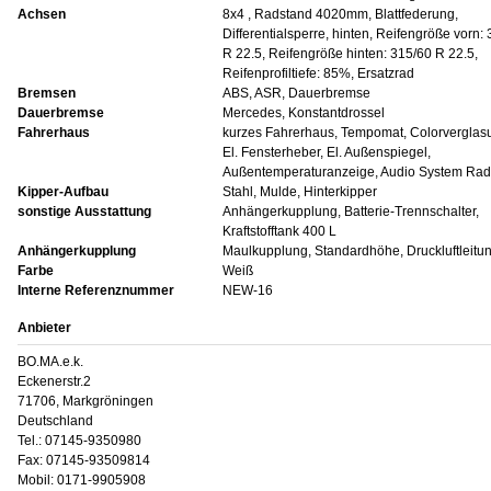
Achsen
8x4 , Radstand 4020mm, Blattfederung,
Differentialsperre, hinten, Reifengröße vorn:
R 22.5, Reifengröße hinten: 315/60 R 22.5,
Reifenprofiltiefe: 85%, Ersatzrad
Bremsen
ABS, ASR, Dauerbremse
Dauerbremse
Mercedes, Konstantdrossel
Fahrerhaus
kurzes Fahrerhaus, Tempomat, Colorverglas
El. Fensterheber, El. Außenspiegel,
Außentemperaturanzeige, Audio System Rad
Kipper-Aufbau
Stahl, Mulde, Hinterkipper
sonstige Ausstattung
Anhängerkupplung, Batterie-Trennschalter,
Kraftstofftank 400 L
Anhängerkupplung
Maulkupplung, Standardhöhe, Druckluftleitu
Farbe
Weiß
Interne Referenznummer
NEW-16
Anbieter
BO.MA.e.k.
Eckenerstr.2
71706, Markgröningen
Deutschland
Tel.: 07145-9350980
Fax: 07145-93509814
Mobil: 0171-9905908