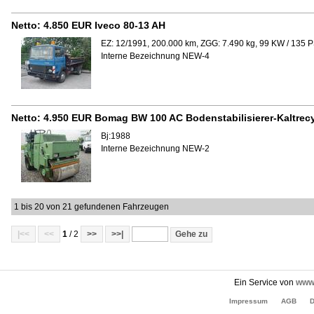
Netto:
4.850 EUR
Iveco 80-13 AH
EZ: 12/1991, 200.000 km, ZGG: 7.490 kg, 99 KW / 135 
Interne Bezeichnung NEW-4
Netto:
4.950 EUR
Bomag BW 100 AC Bodenstabilisierer-Kaltrecy
Bj:1988
Interne Bezeichnung NEW-2
1 bis 20 von 21 gefundenen Fahrzeugen
|<<
<<
1
/ 2
>>
>>|
Ein Service von
www.
Impressum
AGB
D