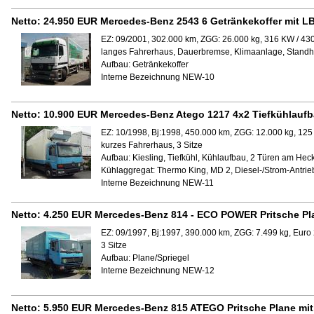
Netto:
24.950 EUR
Mercedes-Benz 2543 6 Getränkekoffer mit 
EZ: 09/2001, 302.000 km, ZGG: 26.000 kg, 316 KW / 43
langes Fahrerhaus, Dauerbremse, Klimaanlage, Stand
Aufbau:
Getränkekoffer
Interne Bezeichnung NEW-10
Netto:
10.900 EUR
Mercedes-Benz Atego 1217 4x2 Tiefkühlauf
EZ: 10/1998, Bj:1998, 450.000 km, ZGG: 12.000 kg, 125
kurzes Fahrerhaus, 3 Sitze
Aufbau:
Kiesling, Tiefkühl, Kühlaufbau, 2 Türen am Hec
Kühlaggregat:
Thermo King, MD 2, Diesel-/Strom-Antrie
Interne Bezeichnung NEW-11
Netto:
4.250 EUR
Mercedes-Benz 814 - ECO POWER Pritsche Pl
EZ: 09/1997, Bj:1997, 390.000 km, ZGG: 7.499 kg, Euro
3 Sitze
Aufbau:
Plane/Spriegel
Interne Bezeichnung NEW-12
Netto:
5.950 EUR
Mercedes-Benz 815 ATEGO Pritsche Plane mi