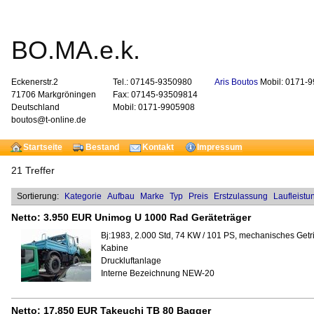
BO.MA.e.k.
Eckenerstr.2
Tel.: 07145-9350980
Aris Boutos
Mobil: 0171-
71706 Markgröningen
Fax: 07145-93509814
Deutschland
Mobil: 0171-9905908
boutos@t-online.de
Startseite
Bestand
Kontakt
Impressum
21 Treffer
Sortierung:
Kategorie
Aufbau
Marke
Typ
Preis
Erstzulassung
Laufleistu
Netto:
3.950 EUR
Unimog U 1000 Rad Geräteträger
Bj:1983, 2.000 Std, 74 KW / 101 PS, mechanisches Getr
Kabine
Druckluftanlage
Interne Bezeichnung NEW-20
Netto:
17.850 EUR
Takeuchi TB 80 Bagger