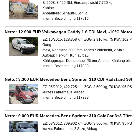
Bj:2008, 8.429 Std, Einsatzgewicht 7.720 kg
Kabine
Anbauteile:
Schaufel, Schild
Interne Bezeichnung 117516
Netto:
12.900 EUR
Volkswagen Caddy 1.6 TDI Maxi, -10°C Moto
EZ: 10/2015, 128.358 km, ZGG: 2.310 kg, 75 KW / 102 P
Gang
maxi, Radstand 3000mm, rechts Schiebetür, 2 Sitze
Aufbau:
Tiefkühl, Kühlaufbau
Kühlaggregat:
Kompressor-/Strom-Antrieb, Kühlung bis 
Interne Bezeichnung 117989
Netto:
3.300 EUR
Mercedes-Benz Sprinter 310 CDI Radstand 366
EZ: 05/2012, 422.725 km, ZGG: 3.500 kg, 70 KW / 95 PS
kurzes Fahrerhaus, Airbag
Interne Bezeichnung 117329
Netto:
9.000 EUR
Mercedes-Benz Sprinter 310 ColdCar 3+3 Türe
EZ: 08/2012, 309.902 km, ZGG: 3.500 kg, 70 KW / 95 PS
kurzes Fahrerhaus, 2 Sitze, Airbag