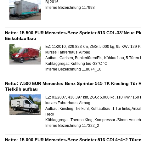
Bj:2016
Interne Bezeichnung 117993
Netto:
15.500 EUR
Mercedes-Benz Sprinter 513 CDI -33°Neue Pl
Eiskühlaufbau
EZ: 11/2010, 329.823 km, ZGG: 5.000 kg, 95 KW / 129 P
kurzes Fahrerhaus, Airbag
Aufbau:
Carlsen, Bunkertüren/Eis, Kühlaufbau, 5 Türen l
Kühlaggregat:
Kühlung bis -33°C °C
Interne Bezeichnung 118074_10
Netto:
7.500 EUR
Mercedes-Benz Sprinter 515 TK Kiesling Tür R
Tiefkühlaufbau
EZ: 03/2007, 438.397 km, ZGG: 5.000 kg, 110 KW / 150
kurzes Fahrerhaus, Airbag
Aufbau:
Kiesling, Tiefkühl, Kühlaufbau, 1 Tür links, Anz
Heck
Kühlaggregat:
Thermo King, Kompressor-/Strom-Antrieb
Interne Bezeichnung 117322_2
Netto:
15.000 EUR
Mercedes-Benz Sprinter 516 CDI 4+4+2 Türen,