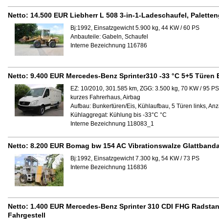
Netto:
14.500 EUR
Liebherr L 508 3-in-1-Ladeschaufel, Palette
Bj:1992, Einsatzgewicht 5.900 kg, 44 KW / 60 PS
Anbauteile:
Gabeln, Schaufel
Interne Bezeichnung 116786
Netto:
9.400 EUR
Mercedes-Benz Sprinter310 -33 °C 5+5 Türen 
EZ: 10/2010, 301.585 km, ZGG: 3.500 kg, 70 KW / 95 PS
kurzes Fahrerhaus, Airbag
Aufbau:
Bunkertüren/Eis, Kühlaufbau, 5 Türen links, Anz
Kühlaggregat:
Kühlung bis -33°C °C
Interne Bezeichnung 118083_1
Netto:
8.200 EUR
Bomag bw 154 AC Vibrationswalze Glattband
Bj:1992, Einsatzgewicht 7.300 kg, 54 KW / 73 PS
Interne Bezeichnung 116836
Netto:
1.400 EUR
Mercedes-Benz Sprinter 310 CDI FHG Radstan
Fahrgestell