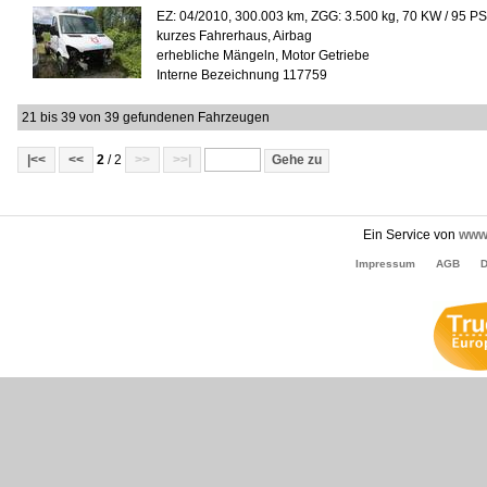
EZ: 04/2010, 300.003 km, ZGG: 3.500 kg, 70 KW / 95 PS
kurzes Fahrerhaus, Airbag
erhebliche Mängeln, Motor Getriebe
Interne Bezeichnung 117759
21 bis 39 von 39 gefundenen Fahrzeugen
|<<
<<
2
/ 2
>>
>>|
Ein Service von
www.
Impressum
AGB
D