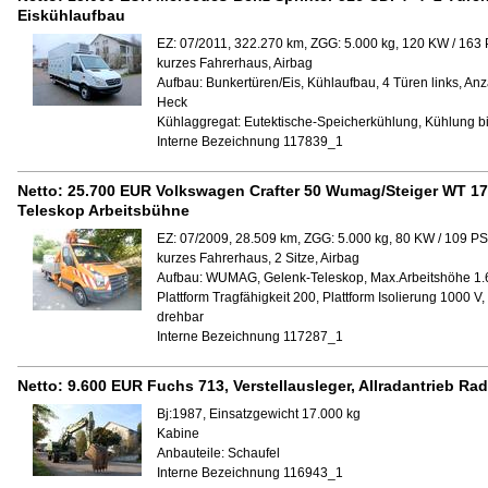
Eiskühlaufbau
EZ: 07/2011, 322.270 km, ZGG: 5.000 kg, 120 KW / 163 
kurzes Fahrerhaus, Airbag
Aufbau:
Bunkertüren/Eis, Kühlaufbau, 4 Türen links, An
Heck
Kühlaggregat:
Eutektische-Speicherkühlung, Kühlung bi
Interne Bezeichnung 117839_1
Netto:
25.700 EUR
Volkswagen Crafter 50 Wumag/Steiger WT 17
Teleskop Arbeitsbühne
EZ: 07/2009, 28.509 km, ZGG: 5.000 kg, 80 KW / 109 PS
kurzes Fahrerhaus, 2 Sitze, Airbag
Aufbau:
WUMAG, Gelenk-Teleskop, Max.Arbeitshöhe 1.6
Plattform Tragfähigkeit 200, Plattform Isolierung 1000 V, 
drehbar
Interne Bezeichnung 117287_1
Netto:
9.600 EUR
Fuchs 713, Verstellausleger, Allradantrieb Ra
Bj:1987, Einsatzgewicht 17.000 kg
Kabine
Anbauteile:
Schaufel
Interne Bezeichnung 116943_1