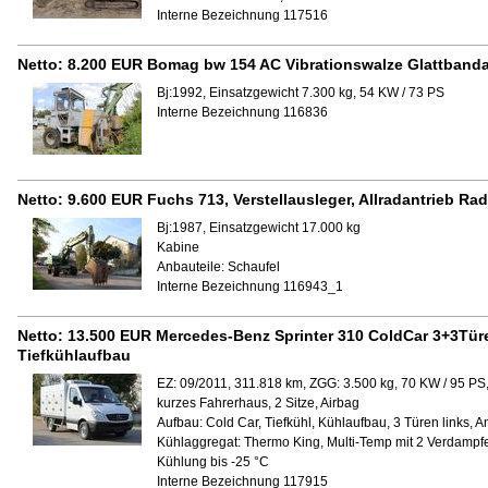
Interne Bezeichnung 117516
Netto:
8.200 EUR
Bomag bw 154 AC Vibrationswalze Glattband
Bj:1992, Einsatzgewicht 7.300 kg, 54 KW / 73 PS
Interne Bezeichnung 116836
Netto:
9.600 EUR
Fuchs 713, Verstellausleger, Allradantrieb Ra
Bj:1987, Einsatzgewicht 17.000 kg
Kabine
Anbauteile:
Schaufel
Interne Bezeichnung 116943_1
Netto:
13.500 EUR
Mercedes-Benz Sprinter 310 ColdCar 3+3Türe
Tiefkühlaufbau
EZ: 09/2011, 311.818 km, ZGG: 3.500 kg, 70 KW / 95 PS
kurzes Fahrerhaus, 2 Sitze, Airbag
Aufbau:
Cold Car, Tiefkühl, Kühlaufbau, 3 Türen links, 
Kühlaggregat:
Thermo King, Multi-Temp mit 2 Verdampfe
Kühlung bis -25 °C
Interne Bezeichnung 117915