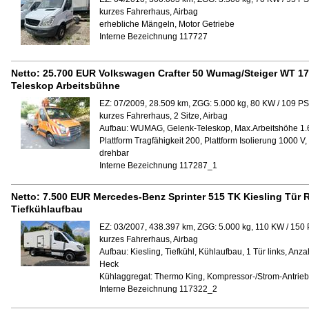
kurzes Fahrerhaus, Airbag
erhebliche Mängeln, Motor Getriebe
Interne Bezeichnung 117727
Netto:
25.700 EUR
Volkswagen Crafter 50 Wumag/Steiger WT 17
Teleskop Arbeitsbühne
EZ: 07/2009, 28.509 km, ZGG: 5.000 kg, 80 KW / 109 PS
kurzes Fahrerhaus, 2 Sitze, Airbag
Aufbau:
WUMAG, Gelenk-Teleskop, Max.Arbeitshöhe 1.6
Plattform Tragfähigkeit 200, Plattform Isolierung 1000 V, 
drehbar
Interne Bezeichnung 117287_1
Netto:
7.500 EUR
Mercedes-Benz Sprinter 515 TK Kiesling Tür R
Tiefkühlaufbau
EZ: 03/2007, 438.397 km, ZGG: 5.000 kg, 110 KW / 150
kurzes Fahrerhaus, Airbag
Aufbau:
Kiesling, Tiefkühl, Kühlaufbau, 1 Tür links, Anz
Heck
Kühlaggregat:
Thermo King, Kompressor-/Strom-Antrieb
Interne Bezeichnung 117322_2