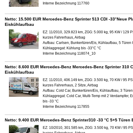
Interne Bezeichnung 117760
Netto:
15.500 EUR
Mercedes-Benz Sprinter 513 CDI -33°Neue Pl
Eiskühlaufbau
EZ: 11/2010, 329.823 km, ZGG: 5.000 kg, 95 KW / 129 P
kurzes Fahrerhaus, Airbag
Aufbau:
Carlsen, Bunkertüren/Eis, Kühlaufbau, 5 Türen l
Kühlaggregat:
Kühlung bis -33°C °C
Interne Bezeichnung 118074_10
Netto:
8.600 EUR
Mercedes-Benz Mercedes-Benz Sprinter 310 C
Eiskühlaufbau
EZ: 11/2010, 406.149 km, ZGG: 3.500 kg, 70 KW / 95 PS
kurzes Fahrerhaus, 2 Sitze, Airbag
Aufbau:
Cold Car, Bunkertüren/Eis, Kühlaufbau, 3 Türen 
Kühlaggregat:
Cold Car, Multi-Temp mit 2 Verdampfer, 
bis -33 °C
Interne Bezeichnung 117855
Netto:
9.400 EUR
Mercedes-Benz Sprinter310 -33 °C 5+5 Türen 
EZ: 10/2010, 301.585 km, ZGG: 3.500 kg, 70 KW / 95 PS