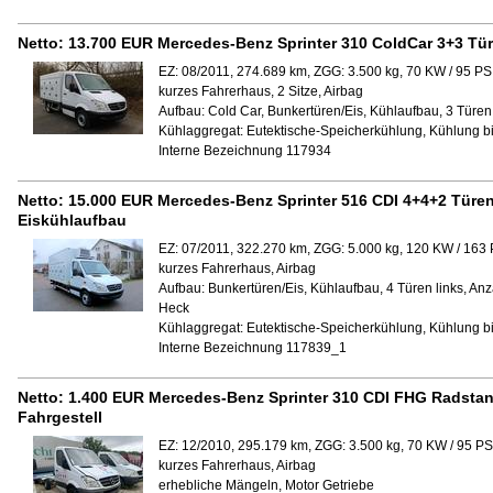
Netto:
13.700 EUR
Mercedes-Benz Sprinter 310 ColdCar 3+3 Tü
EZ: 08/2011, 274.689 km, ZGG: 3.500 kg, 70 KW / 95 PS
kurzes Fahrerhaus, 2 Sitze, Airbag
Aufbau:
Cold Car, Bunkertüren/Eis, Kühlaufbau, 3 Türen 
Kühlaggregat:
Eutektische-Speicherkühlung, Kühlung bi
Interne Bezeichnung 117934
Netto:
15.000 EUR
Mercedes-Benz Sprinter 516 CDI 4+4+2 Türen,
Eiskühlaufbau
EZ: 07/2011, 322.270 km, ZGG: 5.000 kg, 120 KW / 163 
kurzes Fahrerhaus, Airbag
Aufbau:
Bunkertüren/Eis, Kühlaufbau, 4 Türen links, An
Heck
Kühlaggregat:
Eutektische-Speicherkühlung, Kühlung bi
Interne Bezeichnung 117839_1
Netto:
1.400 EUR
Mercedes-Benz Sprinter 310 CDI FHG Radstan
Fahrgestell
EZ: 12/2010, 295.179 km, ZGG: 3.500 kg, 70 KW / 95 PS
kurzes Fahrerhaus, Airbag
erhebliche Mängeln, Motor Getriebe