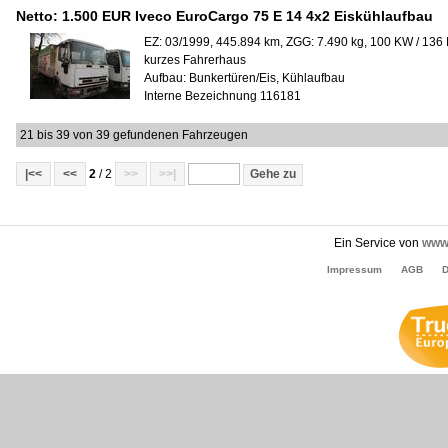
Netto:
1.500 EUR
Iveco EuroCargo 75 E 14 4x2 Eiskühlaufbau
EZ: 03/1999, 445.894 km, ZGG: 7.490 kg, 100 KW / 136
kurzes Fahrerhaus
Aufbau:
Bunkertüren/Eis, Kühlaufbau
Interne Bezeichnung 116181
21 bis 39 von 39 gefundenen Fahrzeugen
|<<
<<
2
/ 2
>>
>>|
Ein Service von
www.
Impressum
AGB
D