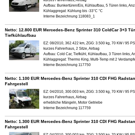
kurzes Fahrerhaus, Airbag
Aufbau:
Bunkertüren/Eis, Kühlaufbau, 5 Türen links, Anz
Kühlaggregat:
Kühlung bis -33°C °C
Interne Bezeichnung 118083_1
Netto:
12.800 EUR
Mercedes-Benz Sprinter 310 ColdCar 3+3 Tü
Tiefkühlaufbau
EZ: 08/2010, 362.422 km, ZGG: 3.500 kg, 70 KW / 95 PS
kurzes Fahrerhaus, 2 Sitze, Airbag
Aufbau:
Cold Car, Tiefkühl, Kühlaufbau, 3 Türen links, 
Kühlaggregat:
Thermo King, Multi-Temp mit 2 Verdampfe
Interne Bezeichnung 117750
Netto:
1.100 EUR
Mercedes-Benz Sprinter 310 CDI FHG Radstan
Fahrgestell
EZ: 04/2010, 300.003 km, ZGG: 3.500 kg, 70 KW / 95 PS
kurzes Fahrerhaus, Airbag
erhebliche Mängeln, Motor Getriebe
Interne Bezeichnung 117759
Netto:
1.300 EUR
Mercedes-Benz Sprinter 310 CDI FHG Radstan
Fahrgestell
EZ: 04/2010, 300.003 km, ZGG: 3.500 kg, 70 KW / 95 PS