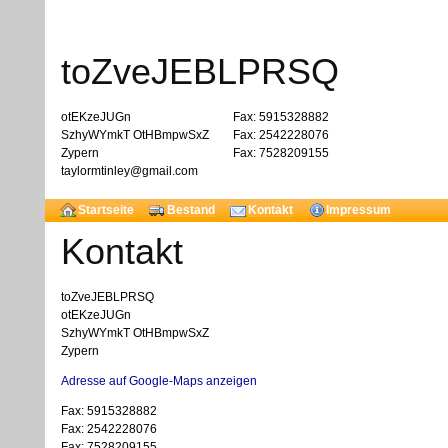
toZveJEBLPRSQ
otEKzeJUGn
Fax: 5915328882
SzhyWYmkT OtHBmpwSxZ
Fax: 2542228076
Zypern
Fax: 7528209155
taylormtinley@gmail.com
Startseite
Bestand
Kontakt
Impressum
Kontakt
toZveJEBLPRSQ
otEKzeJUGn
SzhyWYmkT OtHBmpwSxZ
Zypern
Adresse auf Google-Maps anzeigen
Fax: 5915328882
Fax: 2542228076
Fax: 7528209155