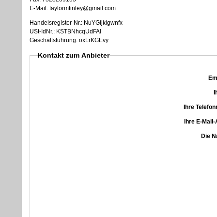
E-Mail: taylormtinley@gmail.com
Handelsregister-Nr.: NuYGIjklgwnfx
USt-IdNr.: KSTBNhcqUdFAl
Geschäftsführung: oxLrKGEvy
Kontakt zum Anbieter
Em
I
Ihre Telef
Ihre E-Mail
Die N