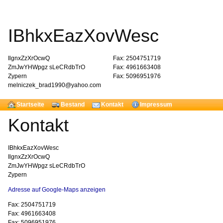
IBhkxEazXovWesc
IlgnxZzXrOcwQ
Fax: 2504751719
ZmJwYHWpgz sLeCRdbTrO
Fax: 4961663408
Zypern
Fax: 5096951976
melniczek_brad1990@yahoo.com
Startseite
Bestand
Kontakt
Impressum
Kontakt
IBhkxEazXovWesc
IlgnxZzXrOcwQ
ZmJwYHWpgz sLeCRdbTrO
Zypern
Adresse auf Google-Maps anzeigen
Fax: 2504751719
Fax: 4961663408
Fax: 5096951976