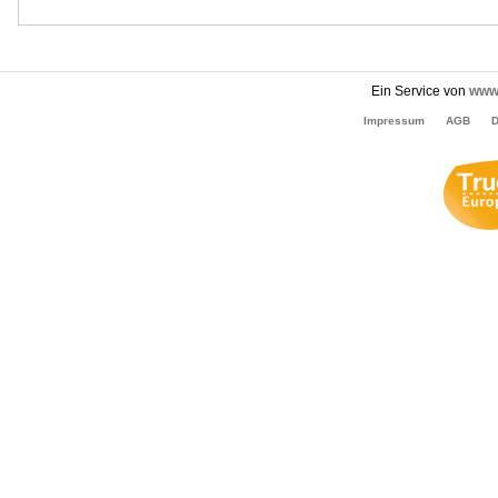
Ein Service von
www.
Impressum
AGB
D