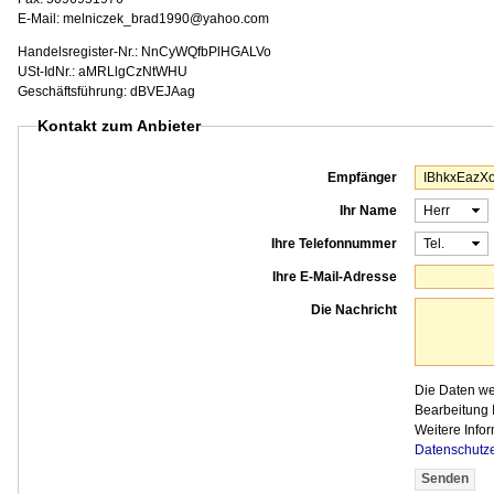
E-Mail: melniczek_brad1990@yahoo.com
Handelsregister-Nr.: NnCyWQfbPlHGALVo
USt-IdNr.: aMRLlgCzNtWHU
Geschäftsführung: dBVEJAag
Kontakt zum Anbieter
Empfänger
Ihr Name
Ihre Telefonnummer
Ihre E-Mail-Adresse
Die Nachricht
Die Daten w
Bearbeitung I
Weitere Infor
Datenschutz