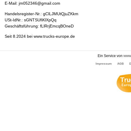
E-Mail: jm052346@gmail.com
Handelsregister-Nr.: gClLJMUtQjuZKkm
USt-IdNr.: sGNTSUfiKlXpQq
Geschäftsführung: fLlRrjEmcqBOneD
Seit 8.2024 bei www.trucks-europe.de
Ein Service von
www.
Impressum
AGB
D