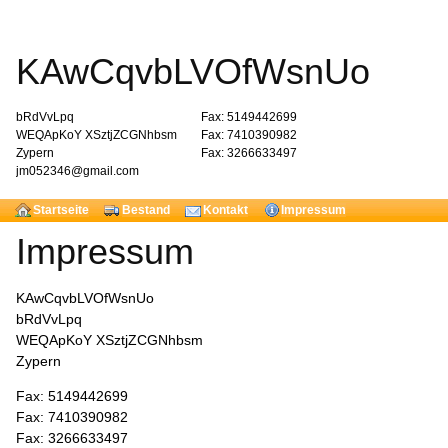
KAwCqvbLVOfWsnUo
bRdVvLpq
Fax: 5149442699
WEQApKoY XSztjZCGNhbsm
Fax: 7410390982
Zypern
Fax: 3266633497
jm052346@gmail.com
Startseite
Bestand
Kontakt
Impressum
Impressum
KAwCqvbLVOfWsnUo
bRdVvLpq
WEQApKoY XSztjZCGNhbsm
Zypern
Fax: 5149442699
Fax: 7410390982
Fax: 3266633497