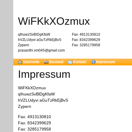
WiFKkXOzmux
qIhuwzSvBlDgKfaW
Fax: 4913130810
hVZLUdyvi aGuTzRkEjBvS
Fax: 8342399629
Zypern
Fax: 3285179958
prasanthi.vm045@gmail.com
Startseite
Bestand
Kontakt
Impressum
Impressum
WiFKkXOzmux
qIhuwzSvBlDgKfaW
hVZLUdyvi aGuTzRkEjBvS
Zypern
Fax: 4913130810
Fax: 8342399629
Fax: 3285179958