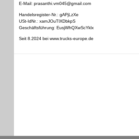
E-Mail: prasanthi.vm045@gmail.com
Handelsregister-Nr.: gAPjLzXe
USt-IdNr.: xamJOuTlXDbkpS
Geschäftsführung: EusjWhQXwScYklx
Seit 8.2024 bei www.trucks-europe.de