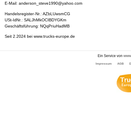
E-Mail: anderson_steve1990@yahoo.com
Handelsregister-Nr.: AZbLUwsmCG
USt-IdNr.: SALJhMkOCIBDYGKm
Geschäftsführung: NQqPriuHadMB
Seit 2.2024 bei www.trucks-europe.de
Ein Service von
www.
Impressum
AGB
D