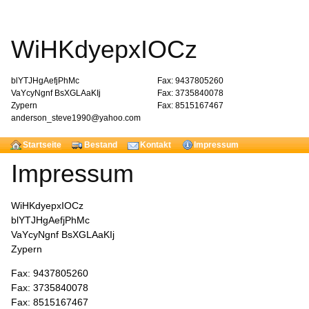
WiHKdyepxIOCz
blYTJHgAefjPhMc
Fax: 9437805260
VaYcyNgnf BsXGLAaKIj
Fax: 3735840078
Zypern
Fax: 8515167467
anderson_steve1990@yahoo.com
Startseite
Bestand
Kontakt
Impressum
Impressum
WiHKdyepxIOCz
blYTJHgAefjPhMc
VaYcyNgnf BsXGLAaKIj
Zypern
Fax: 9437805260
Fax: 3735840078
Fax: 8515167467