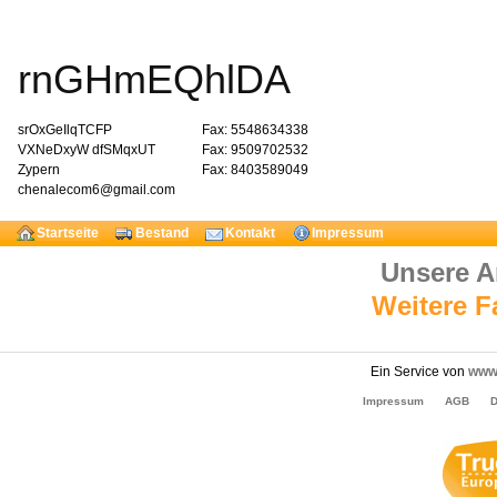
rnGHmEQhlDA
srOxGeIlqTCFP
Fax: 5548634338
VXNeDxyW dfSMqxUT
Fax: 9509702532
Zypern
Fax: 8403589049
chenalecom6@gmail.com
Startseite
Bestand
Kontakt
Impressum
Unsere 
Weitere 
Ein Service von
www.
Impressum
AGB
D