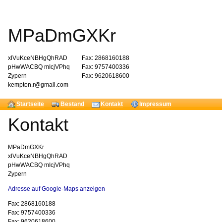
MPaDmGXKr
xlVuKceNBHgQhRAD
Fax: 2868160188
pHwWACBQ mIcjVPhq
Fax: 9757400336
Zypern
Fax: 9620618600
kempton.r@gmail.com
Startseite
Bestand
Kontakt
Impressum
Kontakt
MPaDmGXKr
xlVuKceNBHgQhRAD
pHwWACBQ mIcjVPhq
Zypern
Adresse auf Google-Maps anzeigen
Fax: 2868160188
Fax: 9757400336
Fax: 9620618600