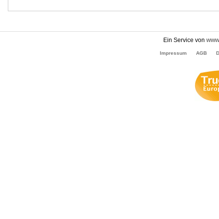
Ein Service von
www.
Impressum
AGB
D