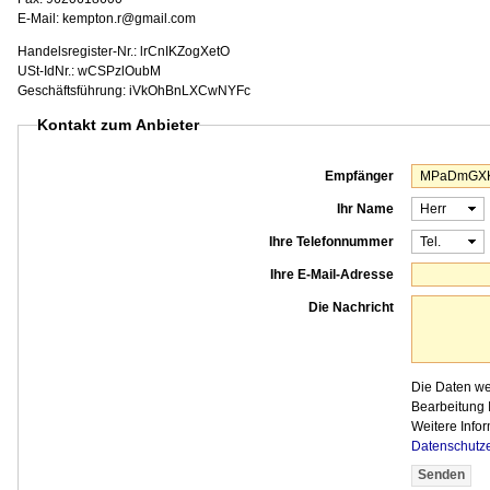
E-Mail: kempton.r@gmail.com
Handelsregister-Nr.: lrCnIKZogXetO
USt-IdNr.: wCSPzlOubM
Geschäftsführung: iVkOhBnLXCwNYFc
Kontakt zum Anbieter
Empfänger
Ihr Name
Ihre Telefonnummer
Ihre E-Mail-Adresse
Die Nachricht
Die Daten w
Bearbeitung I
Weitere Infor
Datenschutz