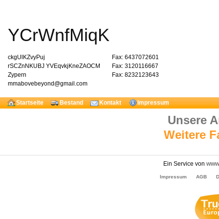
YCrWnfMiqK
ckgUlKZvyPuj
Fax: 6437072601
rSCZnNKUBJ YVEqvkjKneZAOCM
Fax: 3120116667
Zypern
Fax: 8232123643
mmabovebeyond@gmail.com
Startseite
Bestand
Kontakt
Impressum
Unsere 
Weitere 
Ein Service von
www.
Impressum
AGB
D