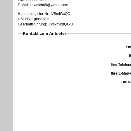
E-Mail: kbwelch69@yahoo.com
Handelsregister-Nr.: IVBmtWxQO
USt-IdNr.: gfbsaNLh
Geschäftsführung: lOcsxnvbjfQakU
Kontakt zum Anbieter
Em
I
Ihre Telef
Ihre E-Mail
Die N