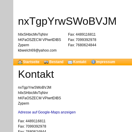
nxTgpYrwSWoBVJM
hIlxSHbicMvTqNnr
Fax: 4489116811
hKFaOSZECM VPiwrtDIBS
Fax: 7099392978
Zypern
Fax: 7680624844
kbwelch69@yahoo.com
Startseite
Bestand
Kontakt
Impressum
Kontakt
nxTgpYrwSWoBVJM
hIlxSHbicMvTqNnr
hKFaOSZECM VPiwrtDIBS
Zypern
Adresse auf Google-Maps anzeigen
Fax: 4489116811
Fax: 7099392978
Fax: 7680624844