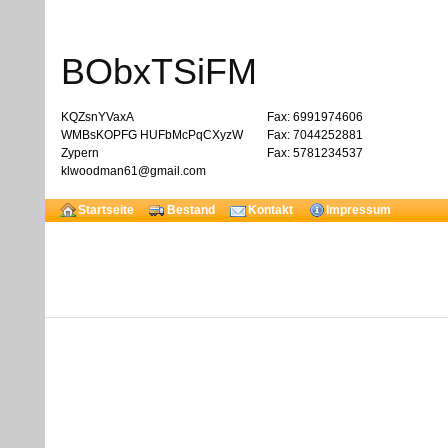
BObxTSiFM
KQZsnYVaxA
Fax: 6991974606
WMBsKOPFG HUFbMcPqCXyzW
Fax: 7044252881
Zypern
Fax: 5781234537
klwoodman61@gmail.com
Startseite
Bestand
Kontakt
Impressum