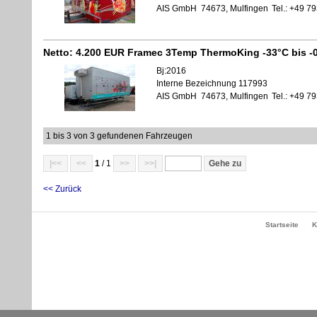
AIS GmbH
74673, Mulfingen
Tel.: +49 
Netto:
4.200 EUR
Framec 3Temp ThermoKing -33°C bis -0°
Bj:2016
Interne Bezeichnung 117993
AIS GmbH
74673, Mulfingen
Tel.: +49 
1 bis 3 von 3 gefundenen Fahrzeugen
|<<
<<
1
/ 1
>>
>>|
<< Zurück
Startseite
K