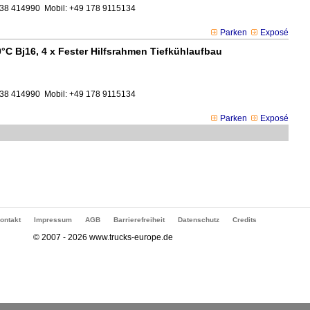
7938 414990
Mobil: +49 178 9115134
Parken
Exposé
C Bj16, 4 x Fester Hilfsrahmen Tiefkühlaufbau
7938 414990
Mobil: +49 178 9115134
Parken
Exposé
ontakt
Impressum
AGB
Barrierefreiheit
Datenschutz
Credits
© 2007 - 2026 www.trucks-europe.de