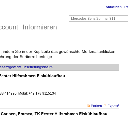
Anmelden
|
Re
ccount
Informieren
en, indem Sie in der Kopfzeile das gewünschte Merkmal anklicken.
rung der Sortierreihenfolge.
esamtgewicht
Inserierungsdatum
 Fester Hilfsrahmen Eiskühlaufbau
7938 414990
Mobil: +49 178 9115134
Parken
Exposé
 Carlsen, Framec, TK Fester Hilfsrahmen Eiskühlaufbau