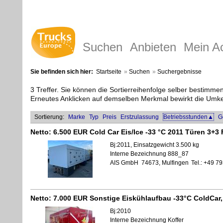
Suchen
Anbieten
Mein A
Sie befinden sich hier:
Startseite
»
Suchen
»
Suchergebnisse
3 Treffer. Sie können die Sortierreihenfolge selber bestimm
Erneutes Anklicken auf demselben Merkmal bewirkt die Umkeh
Sortierung:
Marke
Typ
Preis
Erstzulassung
Betriebsstunden▲
G
Netto:
6.500 EUR
Cold Car Eis/Ice -33 °C 2011 Türen 3+3
Bj:2011, Einsatzgewicht 3.500 kg
Interne Bezeichnung 888_87
AIS GmbH
74673, Mulfingen
Tel.: +49 
Netto:
7.000 EUR
Sonstige Eiskühlaufbau -33°C ColdCar,
Bj:2010
Interne Bezeichnung Koffer