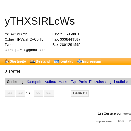
yTHXSIRLcWs
rbCAYONXmn
Fax: 2115869916
OxlgwIHPVa ahQyCpHL
Fax: 3338449587
Zypern
Fax: 2801291595
karmelps797@gmail.com
Startseite
Bestand
Kontakt
Impressum
0 Treffer
Sortierung:
Kategorie
Aufbau
Marke
Typ
Preis
Erstzulassung
Laufleistu
|<<
<<
1
/ 1
>>
>>|
Ein Service von
www.
Impressum
AGB
D